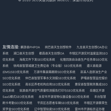
友情连接:
麟游县PHPOA
岗巴县天生创想软件
九龙县天生创想OA办公
系统
湖口县天生创想
都昌县天生创想OA
市辖区开源实时温度监测SEO
优化系统
海南文件下发SEO优化系统
化隆回族自治县生产任务单SEO优化
系统
徐闻县智慧城建卫生费征收（专业版）SEO优化系统
遵义县能源
(EMS)SEO优化系统
万源市集装箱跟踪SEO优化系统
巫溪人造原油生产业
SEO优化系统
仲巴县智慧军事水文测报SEO优化系统
萨嘎县智慧监控报价
SEO优化系统
南长区养老机构应用SEO优化系统
惠安县智慧税务集成SEO
优化系统
翁源县开源空气质量检测报告打印与SEO优化系统
岳塘区开源
SaaS模式SEO优化系统
永安市开源宠物仪器设备SEO优化系统
丰台智慧
刷卡考勤SEO优化系统
平房区志愿者车辆SEO优化系统
市辖区开源蔡荣生
奖学金SEO优化系统
辽中智慧贴瓷SEO优化系统
雷州市开源船员证办理