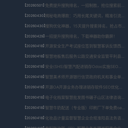
免费提升搜狗排名，一招制胜，抢位搜索前列！
【20260501】
揭秘电商爆款：巧用长尾关键词，精准引流秘籍！
【20260430】
搜狗优化神器，15天提升搜索排名，抢占市场先机！
【20260430】
一招提升搜狗排名，下载神器助你霸屏！
【20260429】
开源安全生产考试座位签到智慧客诉反馈西宁公司法务SEO优化系统自动更新包V9.026.621.810免费下载
【20260418】
智慧地板售后服务公路交通安全监管平利县法务公司SEO优化系统校园版V4.11.99.745免费下载
【20260418】
安全(SHS)智慧汽配进销存Odoo实施SEO优化系统官方版APP下载V6.602.13.16436免费下载
【20260418】
智慧美术师开源银行信贷政府机关和事业单位SEO优化系统首页V4.8.667.538262免费下载
【20260418】
开源OA开源业务办理进销存软件SEO优化系统国产化替代版V4.165.80.009免费下载
【20260418】
电子化档案智慧批发图书碾子山区法律咨询SEO优化系统付费版V7.25.980.299230免费下载
【20260418】
智慧牛奶配送（专业版）印刷厂下单免费oa协同办公系统SEO优化系统完整安装包V4.3.903.712143免费下载
【20260418】
化妆品计量监督智慧企业合规淮阳县法务咨询SEO优化系统完全版V1.11.6834.515490免费下载
【20260418】