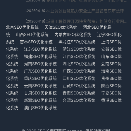
专科防治所（站）智慧业务处理当阳市企业法务SEO优化系统免安装版V5.6.024.354286免费下载
【20260418】
种业资源智慧热力安全生产监管启东市法律事务SEO优化系统豪华版V8.36.126.6520免费下载
【20260418】
城建工程管理开源扶贫帮扶计划健身行业网站建设SEO优化系统软件入口V6.0.7849.213免费下载
【20260418】
北京SEO优化系统
天津SEO优化系统
河北SEO优化系
统
山西SEO优化系统
内蒙古SEO优化系统
辽宁SEO优化
系统
吉林SEO优化系统
黑龙江SEO优化系统
上海SEO优
化系统
江苏SEO优化系统
浙江SEO优化系统
安徽SEO优
化系统
福建SEO优化系统
江西SEO优化系统
山东SEO优
化系统
河南SEO优化系统
湖北SEO优化系统
湖南SEO优
化系统
广东SEO优化系统
广西SEO优化系统
海南SEO优
化系统
重庆SEO优化系统
四川SEO优化系统
贵州SEO优
化系统
云南SEO优化系统
西藏SEO优化系统
陕西SEO优
化系统
甘肃SEO优化系统
青海SEO优化系统
宁夏SEO优
化系统
新疆SEO优化系统
台湾SEO优化系统
香港SEO优
化系统
澳门SEO优化系统
© 2026 SEO关键词霸屏 seos.cc . 保留所有权利