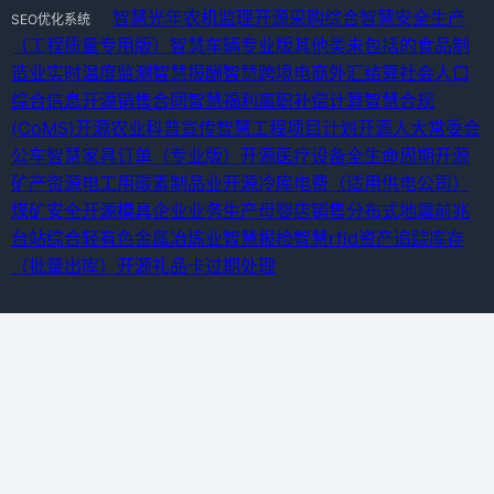
智慧光年
农机监理
开源采购综合
智慧安全生产
SEO优化系统
（工程质量专用版）
智慧车辆专业版
其他类未包括的食品制
造业
实时温度监测
智慧报酬
智慧跨境电商外汇结算
社会人口
综合信息
开源销售合同
智慧福利离职补偿计算
智慧合规
(CoMS)
开源农业科普宣传
智慧工程项目计划
开源人大常委会
公车
智慧家具订单（专业版）
开源医疗设备全生命周期
开源
矿产资源
电工用碳素制品业
开源冷库
电费（适用供电公司）
煤矿安全
开源模具企业业务生产
母婴店销售
分布式地震前兆
台站综合
轻有色金属冶炼业
智慧报检
智慧rfid资产追踪
库存
（批量出库）
开源礼品卡过期处理