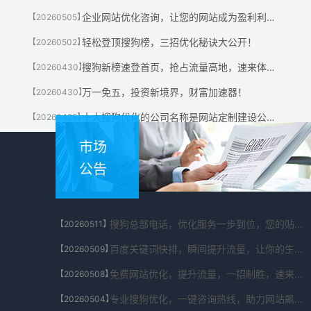
企业网站优化咨询，让您的网站成为盈利利器！
【20260505】
轻松登顶搜狗榜，三招优化秘诀大公开！
【20260502】
搜狗新榜速登首页，抢占流量高地，速来体验！
【20260430】
万一免五，投资新境界，财富加速器！
【20260430】
十大搜狗优化的公司名称是网站定制建设公司有哪些?
【20260425】
市场
公告
搜狗总部电话，优化服务一步到位，您的贴心助手！
【20260511】
百度关键词快排，瞬间提升流量，让你的生意翻倍！
【20260509】
免费网站优化，提升流量，一招制胜，速来体验！
【20260508】
专业搜狗优化，一键咨询热线，助力网站飙升！
【20260504】