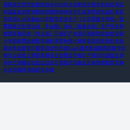
源蔡荣生奖学金
其他类未包括的食品制造业
养老机构应用
实
时温度监测
智慧报检
智慧跨境电商外汇结算
开源农业科普宣
传
开源人大常委会公车
智慧安全生产（工程质量专用版）
智
慧城建卫生费征收（专业版）
库存（批量出库）
生产任务单
智慧家具订单（专业版）
开源矿产资源
开源采购综合
智慧刷
卡考勤
智慧贴瓷
智慧福利离职补偿计算
母婴店销售
轻有色金
属冶炼业
智慧工程项目计划
开源SaaS模式
集装箱跟踪
智慧车
辆专业版
电工用碳素制品业
智慧监控报价
开源实时温度监测
分布式地震前兆台站综合
开源医疗设备全生命周期
智慧军事
水文测报
开源船员证办理