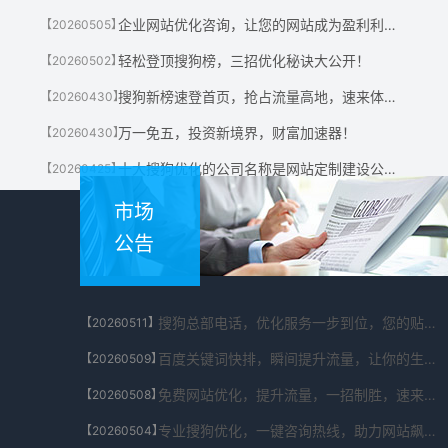
企业网站优化咨询，让您的网站成为盈利利器！
【20260505】
轻松登顶搜狗榜，三招优化秘诀大公开！
【20260502】
搜狗新榜速登首页，抢占流量高地，速来体验！
【20260430】
万一免五，投资新境界，财富加速器！
【20260430】
十大搜狗优化的公司名称是网站定制建设公司有哪些?
【20260425】
市场
公告
搜狗总部电话，优化服务一步到位，您的贴心助手！
【20260511】
百度关键词快排，瞬间提升流量，让你的生意翻倍！
【20260509】
免费网站优化，提升流量，一招制胜，速来体验！
【20260508】
专业搜狗优化，一键咨询热线，助力网站飙升！
【20260504】