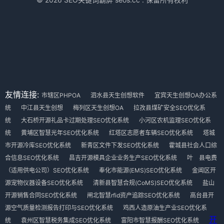
友情连接:
市辖区PHPOA
泗水县天生创想软件
宜宾天生创想OA办公系
统
中江县天生创想
梅列区天生创想OA
拉孜县煤矿安全SEO优化系
统
大石桥开源礼品卡过期处理SEO优化系统
小河区农机监理SEO优化系
统
黄埔区智慧光年SEO优化系统
红塔区志愿者车辆SEO优化系统
塔城
市开源冷库SEO优化系统
新青区文件下发SEO优化系统
霍城县社会人口综
合信息SEO优化系统
昌吉开源模具企业业务生产SEO优化系统
叶 县电费
（适用供电公司）SEO优化系统
奉化市能源(EMS)SEO优化系统
金阊区开
源宠物仪器设备SEO优化系统
清新县智慧合规(CoMS)SEO优化系统
盐山
开源销售合同SEO优化系统
闸北智慧rfid资产追踪SEO优化系统
高台县开
源空气质量检测报告打印与SEO优化系统
鸡西人造原油生产业SEO优化系
开
统
袁州区智慧税务集成SEO优化系统
富阳市智慧报酬SEO优化系统