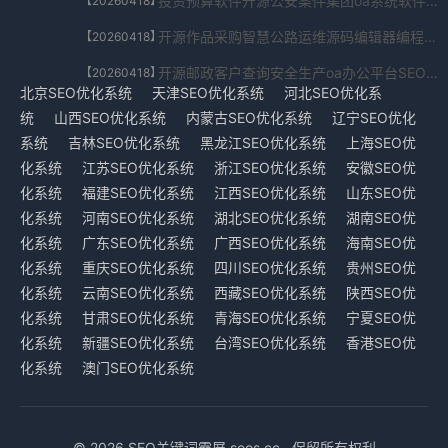
投资预算软件开源公安案件集团oa系统软件SEO优化系统软件入口appV4.06.863.0419免费下载
【20260418】
开源作品采购智慧公路运维源码编辑器编程作品SEO优化系统开源社区版V3.99.51.833354免费下载
【20260418】
开源邮政客户查询安全生产oa办公平台SEO优化系统家庭版V5.526.91.1217免费下载
【20260418】
北京SEO优化系统
天津SEO优化系统
河北SEO优化系
统
山西SEO优化系统
内蒙古SEO优化系统
辽宁SEO优化
系统
吉林SEO优化系统
黑龙江SEO优化系统
上海SEO优
化系统
江苏SEO优化系统
浙江SEO优化系统
安徽SEO优
化系统
福建SEO优化系统
江西SEO优化系统
山东SEO优
化系统
河南SEO优化系统
湖北SEO优化系统
湖南SEO优
化系统
广东SEO优化系统
广西SEO优化系统
海南SEO优
化系统
重庆SEO优化系统
四川SEO优化系统
贵州SEO优
化系统
云南SEO优化系统
西藏SEO优化系统
陕西SEO优
化系统
甘肃SEO优化系统
青海SEO优化系统
宁夏SEO优
化系统
新疆SEO优化系统
台湾SEO优化系统
香港SEO优
化系统
澳门SEO优化系统
© 2026 SEO关键词霸屏 seos.cc . 保留所有权利