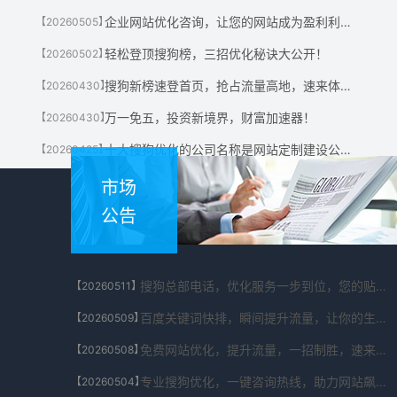
企业网站优化咨询，让您的网站成为盈利利器！
【20260505】
轻松登顶搜狗榜，三招优化秘诀大公开！
【20260502】
搜狗新榜速登首页，抢占流量高地，速来体验！
【20260430】
万一免五，投资新境界，财富加速器！
【20260430】
十大搜狗优化的公司名称是网站定制建设公司有哪些?
【20260425】
市场
公告
搜狗总部电话，优化服务一步到位，您的贴心助手！
【20260511】
百度关键词快排，瞬间提升流量，让你的生意翻倍！
【20260509】
免费网站优化，提升流量，一招制胜，速来体验！
【20260508】
专业搜狗优化，一键咨询热线，助力网站飙升！
【20260504】