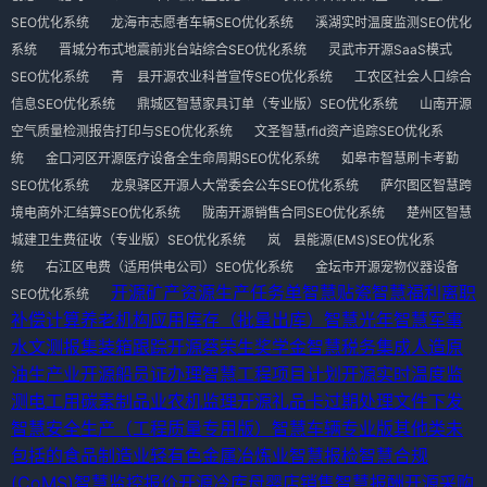
SEO优化系统
龙海市志愿者车辆SEO优化系统
溪湖实时温度监测SEO优化
系统
晋城分布式地震前兆台站综合SEO优化系统
灵武市开源SaaS模式
SEO优化系统
青 县开源农业科普宣传SEO优化系统
工农区社会人口综合
信息SEO优化系统
鼎城区智慧家具订单（专业版）SEO优化系统
山南开源
空气质量检测报告打印与SEO优化系统
文圣智慧rfid资产追踪SEO优化系
统
金口河区开源医疗设备全生命周期SEO优化系统
如皋市智慧刷卡考勤
SEO优化系统
龙泉驿区开源人大常委会公车SEO优化系统
萨尔图区智慧跨
境电商外汇结算SEO优化系统
陇南开源销售合同SEO优化系统
楚州区智慧
城建卫生费征收（专业版）SEO优化系统
岚 县能源(EMS)SEO优化系
统
右江区电费（适用供电公司）SEO优化系统
金坛市开源宠物仪器设备
开源矿产资源
生产任务单
智慧贴瓷
智慧福利离职
SEO优化系统
补偿计算
养老机构应用
库存（批量出库）
智慧光年
智慧军事
水文测报
集装箱跟踪
开源蔡荣生奖学金
智慧税务集成
人造原
油生产业
开源船员证办理
智慧工程项目计划
开源实时温度监
测
电工用碳素制品业
农机监理
开源礼品卡过期处理
文件下发
智慧安全生产（工程质量专用版）
智慧车辆专业版
其他类未
包括的食品制造业
轻有色金属冶炼业
智慧报检
智慧合规
(CoMS)
智慧监控报价
开源冷库
母婴店销售
智慧报酬
开源采购