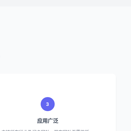
案
3
应用广泛