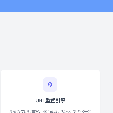
🔄
URL重置引擎
系统通过URL重写、404截取、搜索引擎优化等黑