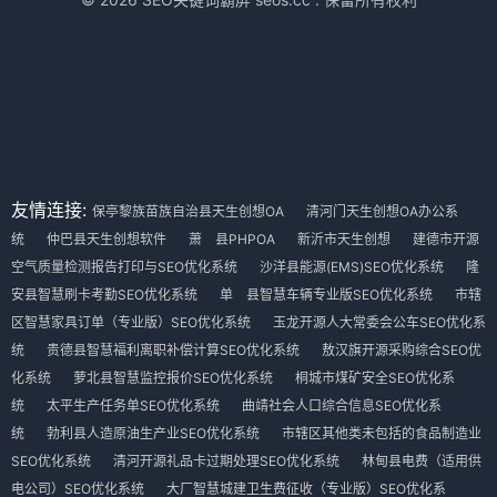
友情连接:
保亭黎族苗族自治县天生创想OA
清河门天生创想OA办公系
统
仲巴县天生创想软件
萧 县PHPOA
新沂市天生创想
建德市开源
空气质量检测报告打印与SEO优化系统
沙洋县能源(EMS)SEO优化系统
隆
安县智慧刷卡考勤SEO优化系统
单 县智慧车辆专业版SEO优化系统
市辖
区智慧家具订单（专业版）SEO优化系统
玉龙开源人大常委会公车SEO优化系
统
贵德县智慧福利离职补偿计算SEO优化系统
敖汉旗开源采购综合SEO优
化系统
萝北县智慧监控报价SEO优化系统
桐城市煤矿安全SEO优化系
统
太平生产任务单SEO优化系统
曲靖社会人口综合信息SEO优化系
统
勃利县人造原油生产业SEO优化系统
市辖区其他类未包括的食品制造业
SEO优化系统
清河开源礼品卡过期处理SEO优化系统
林甸县电费（适用供
电公司）SEO优化系统
大厂智慧城建卫生费征收（专业版）SEO优化系