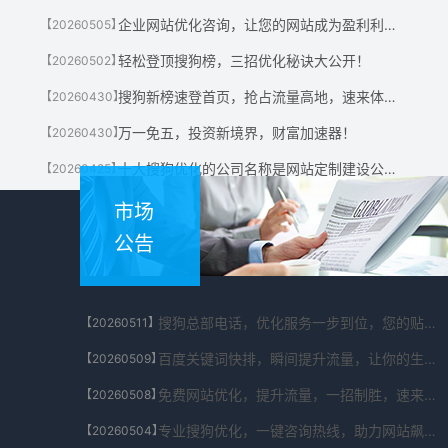
企业网站优化咨询，让您的网站成为盈利利器！
【20260505】
轻松登顶搜狗榜，三招优化秘诀大公开！
【20260502】
搜狗新榜速登首页，抢占流量高地，速来体验！
【20260430】
万一免五，投资新境界，财富加速器！
【20260430】
十大搜狗优化的公司名称是网站定制建设公司有哪些?
【20260425】
市场
公告
搜狗总部电话，优化服务一步到位，您的贴心助手！
【20260511】
百度关键词快排，瞬间提升流量，让你的生意翻倍！
【20260509】
免费网站优化，提升流量，一招制胜，速来体验！
【20260508】
专业搜狗优化，一键咨询热线，助力网站飙升！
【20260504】