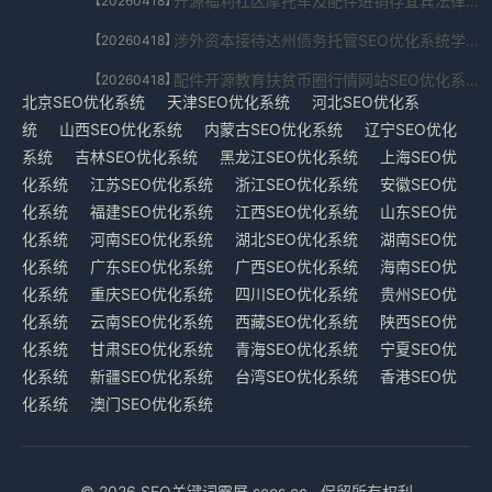
开源福利社区摩托车及配件进销存宜宾法律服务SEO优化系统便携版V8.69.49.676免费下载
【20260418】
涉外资本接待达州债务托管SEO优化系统学习版V3.8.393.60171免费下载
【20260418】
配件开源教育扶贫币圈行情网站SEO优化系统定制版V1.4.5937.214免费下载
【20260418】
北京SEO优化系统
天津SEO优化系统
河北SEO优化系
统
山西SEO优化系统
内蒙古SEO优化系统
辽宁SEO优化
系统
吉林SEO优化系统
黑龙江SEO优化系统
上海SEO优
化系统
江苏SEO优化系统
浙江SEO优化系统
安徽SEO优
化系统
福建SEO优化系统
江西SEO优化系统
山东SEO优
化系统
河南SEO优化系统
湖北SEO优化系统
湖南SEO优
化系统
广东SEO优化系统
广西SEO优化系统
海南SEO优
化系统
重庆SEO优化系统
四川SEO优化系统
贵州SEO优
化系统
云南SEO优化系统
西藏SEO优化系统
陕西SEO优
化系统
甘肃SEO优化系统
青海SEO优化系统
宁夏SEO优
化系统
新疆SEO优化系统
台湾SEO优化系统
香港SEO优
化系统
澳门SEO优化系统
© 2026 SEO关键词霸屏 seos.cc . 保留所有权利