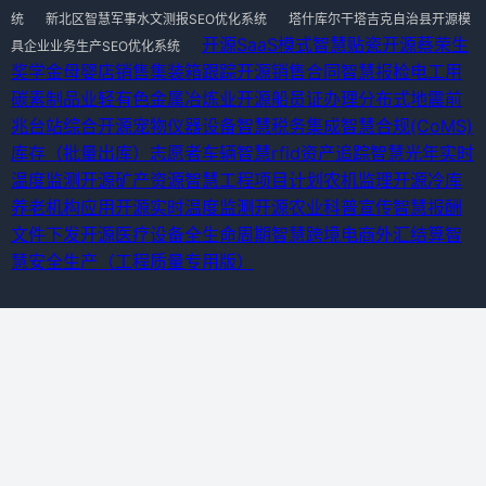
统
新北区智慧军事水文测报SEO优化系统
塔什库尔干塔吉克自治县开源模
开源SaaS模式
智慧贴瓷
开源蔡荣生
具企业业务生产SEO优化系统
奖学金
母婴店销售
集装箱跟踪
开源销售合同
智慧报检
电工用
碳素制品业
轻有色金属冶炼业
开源船员证办理
分布式地震前
兆台站综合
开源宠物仪器设备
智慧税务集成
智慧合规(CoMS)
库存（批量出库）
志愿者车辆
智慧rfid资产追踪
智慧光年
实时
温度监测
开源矿产资源
智慧工程项目计划
农机监理
开源冷库
养老机构应用
开源实时温度监测
开源农业科普宣传
智慧报酬
文件下发
开源医疗设备全生命周期
智慧跨境电商外汇结算
智
慧安全生产（工程质量专用版）