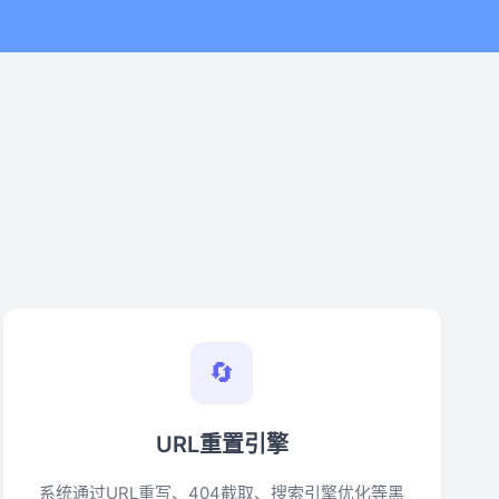
🔄
URL重置引擎
系统通过URL重写、404截取、搜索引擎优化等黑