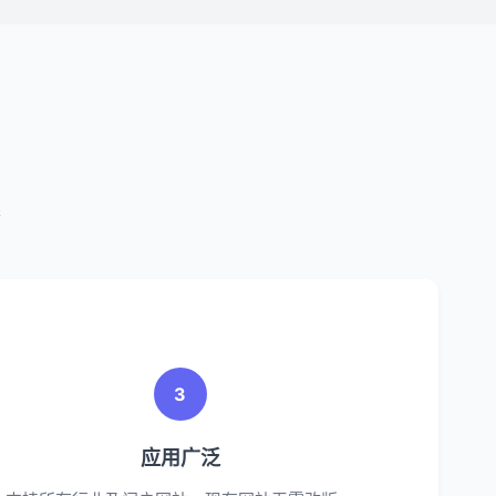
案
3
应用广泛